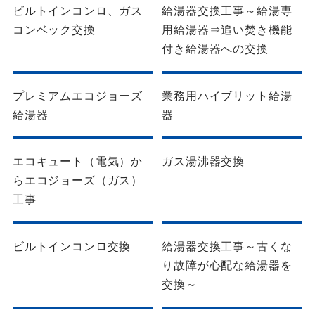
ビルトインコンロ、ガス
給湯器交換工事～給湯専
コンベック交換
用給湯器⇒追い焚き機能
付き給湯器への交換
ガス機器
ガス機器
プレミアムエコジョーズ
業務用ハイブリット給湯
給湯器
器
ガス機器
ガス機器
エコキュート（電気）か
ガス湯沸器交換
らエコジョーズ（ガス）
工事
ガス機器
ガス機器
ビルトインコンロ交換
給湯器交換工事～古くな
り故障が心配な給湯器を
交換～
ガス機器
ガス機器