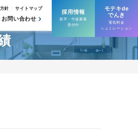
モテキde
方針
サイトマップ
採用情報
でんき
お問い合わせ
新卒・中途募集
電気料金
受付中
シュミレーション
績