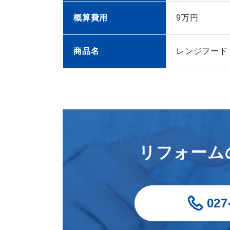
概算費用
9万円
商品名
レンジフード
リフォーム
027