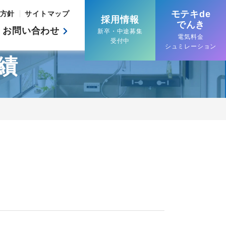
モテキde
方針
サイトマップ
採用情報
でんき
お問い合わせ
新卒・中途募集
電気料金
受付中
シュミレーション
績