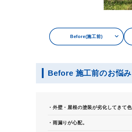
Before(施工前)
Before 施工前のお悩
外壁・屋根の塗装が劣化してきて色
外装・屋根
雨漏りが心配。