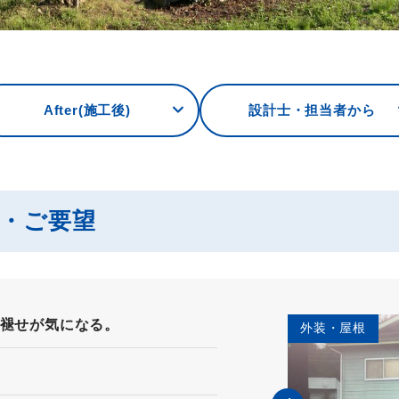
After(施工後)
設計士・担当者から
み・ご要望
褪せが気になる。
外装・屋根