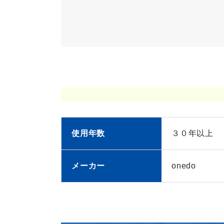
使用年数
３０年以上
メーカー
onedo