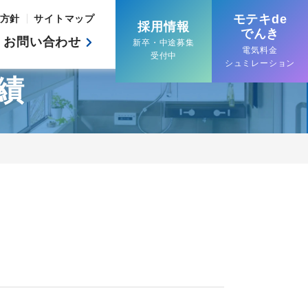
モテキde
方針
サイトマップ
採用情報
でんき
お問い合わせ
新卒・中途募集
電気料金
受付中
シュミレーション
績