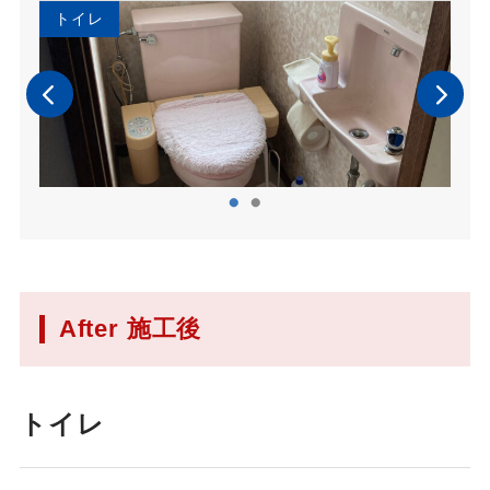
トイレ
ト
After 施工後
トイレ