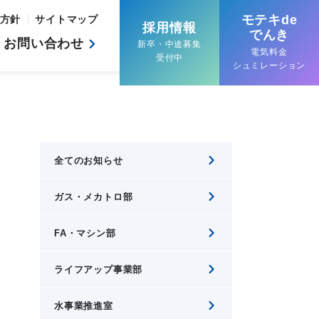
モテキde
方針
サイトマップ
採用情報
でんき
お問い合わせ
新卒・中途募集
電気料金
受付中
シュミレーション
全てのお知らせ
ガス・メカトロ部
FA・マシン部
ライフアップ事業部
水事業推進室