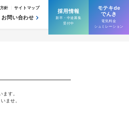
モテキde
方針
サイトマップ
採用情報
でんき
お問い合わせ
新卒・中途募集
電気料金
受付中
シュミレーション
います。
さいませ。